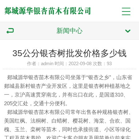
新闻中心
35公分银杏树批发价格多少钱
作者：admin 时间：2022-09-08 次数：
93
郯城源华银杏苗木有限公司
坐落于“银杏之乡”，山东省
郯城县新村银杏产业开发区，这里是
银杏树
种植基地之
一，京沪高速贯穿南北，并有出口在此，是国道310、
205交汇处，交通十分便利。
郯城源华银杏苗木有限公司
常年出售各种规格
银杏树
、
美国红枫、法桐树、白蜡树、樱花树、海棠、合欢、国
槐、玉兰、栾树等苗木，同时也承接街道、小区等绿化
工程及苗木养护，欢迎广大客户朋友及用苗单位前来实